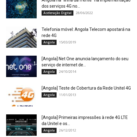
Angola na “linha da frente” na implementação
dos serviços 4G no...
28/06/2022
Aceleração Digital
Telefonia móvel: Angola Telecom apostará na
rede 4G
15/03/2019
Angola
[Angola] Net One anuncia lançamento do seu
serviço de internet de...
24/10/2014
Angola
[Angola] Teste de Cobertura da Rede Unitel 4G
11/01/2013
Angola
[Angola] Primeiras impressões à rede 4G LTE
da Unitel e os...
26/12/2012
Angola