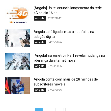
[Angola] Unitel anuncia lançamento da rede
4G no dia 16 de...
12/12/2012
Angola
Angola está ligada, mas ainda falha na
adoção digital
04/05/2026
Angola
[Angola] Barómetro nPerf revela mudança na
liderança da internet móvel
27/04/2026
Angola
Angola conta com mais de 28 milhões de
subscritores móveis
27/03/2026
Angola