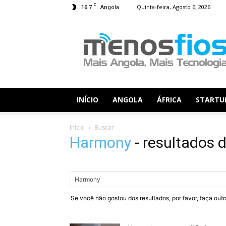
C
16.7
Quinta-feira, Agosto 6, 2026
Angola
Menos
Fios
INÍCIO
ANGOLA
ÁFRICA
STARTU
Início
Buscar
Harmony
-
resultados 
Se você não gostou dos resultados, por favor, faça out