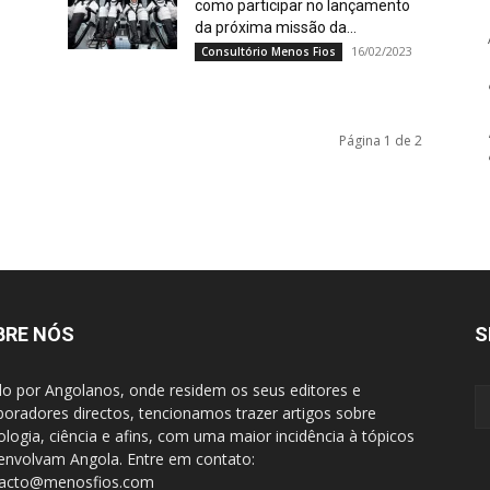
como participar no lançamento
da próxima missão da...
16/02/2023
Consultório Menos Fios
Página 1 de 2
BRE NÓS
S
do por Angolanos, onde residem os seus editores e
boradores directos, tencionamos trazer artigos sobre
ologia, ciência e afins, com uma maior incidência à tópicos
envolvam Angola. Entre em contato:
tacto@menosfios.com