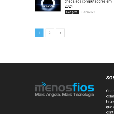
chega aos computadores em
2024
05/09/2023
Gadgets
1
2
SO
Cria
cola
tecn
que 
con