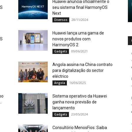
Huawei anuncia oficialmente o
OS
seu sistema final HarmonyOS
Next
28/11/2024
Diversos
Huawei lança uma gama de
OS
novos produtos com
HarmonyOS 2
09/06/2021
Gadgets
Angola assina na China contrato
para digitalização do sector
eléctrico
16/06/2025
Angola
po
Sistema operativo da Huawei
.
ganha nova previsão de
lançamento
23/05/2024
Gadgets
Consultório MenosFios: Saiba