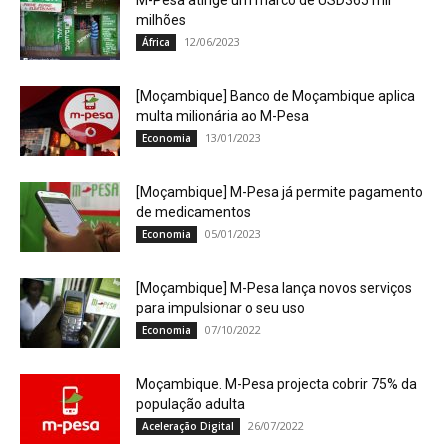
M-Pesa atinge um marco de USD365 mil
milhões
12/06/2023
África
[Moçambique] Banco de Moçambique aplica
multa milionária ao M-Pesa
13/01/2023
Economia
[Moçambique] M-Pesa já permite pagamento
de medicamentos
05/01/2023
Economia
[Moçambique] M-Pesa lança novos serviços
para impulsionar o seu uso
07/10/2022
Economia
Moçambique. M-Pesa projecta cobrir 75% da
população adulta
26/07/2022
Aceleração Digital