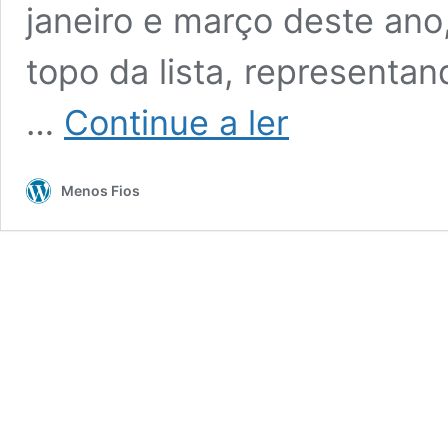
janeiro e março deste ano
topo da lista, representa
Ataques
…
Continue a ler
de
phishing
miram
Menos Fios
Microsoft
no
início
de
2025