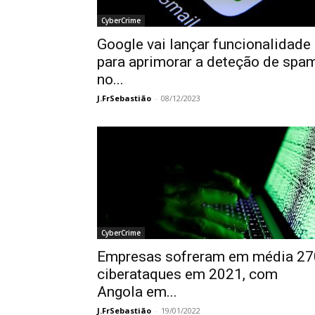
CyberCrime
Google vai lançar funcionalidade
para aprimorar a deteção de spa
no...
J.FrSebastião
-
08/12/2023
CyberCrime
Empresas sofreram em média 27
ciberataques em 2021, com
Angola em...
J.FrSebastião
-
19/01/2022