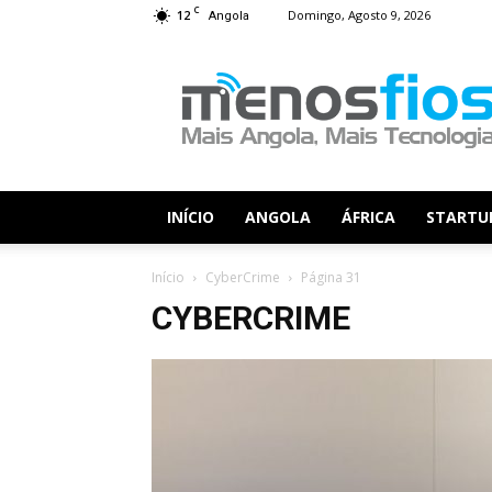
C
12
Domingo, Agosto 9, 2026
Angola
Menos
Fios
INÍCIO
ANGOLA
ÁFRICA
STARTU
Início
CyberCrime
Página 31
CYBERCRIME