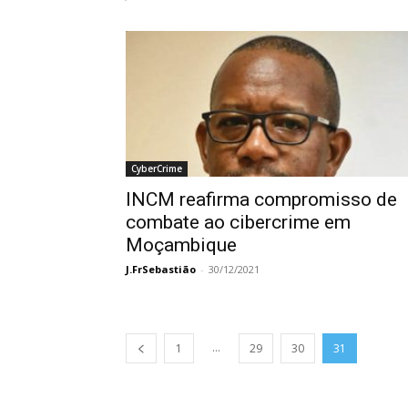
CyberCrime
INCM reafirma compromisso de
combate ao cibercrime em
Moçambique
J.FrSebastião
-
30/12/2021
...
1
29
30
31