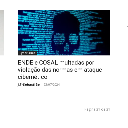
CyberCrime
ENDE e COSAL multadas por
violação das normas em ataque
cibernético
J.FrSebastião
-
23/07/2024
Página 31 de 31