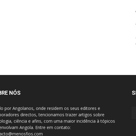
BRE NÓS
S
do por Angolanos, onde residem os seus editores e
boradores directos, tencionamos trazer artigos sobre
ologia, ciência e afins, com uma maior incidência à tópicos
envolvam Angola. Entre em contato:
tacto@menosfios.com