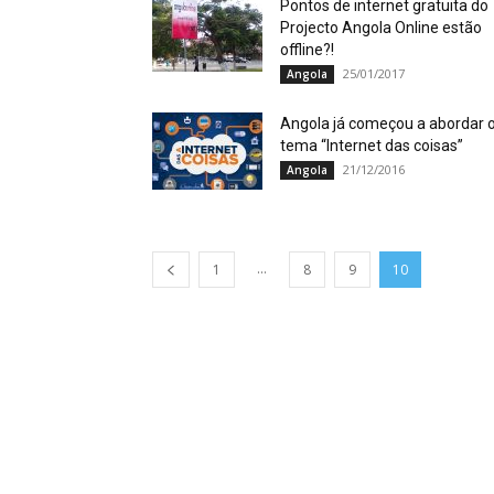
Pontos de internet gratuita do
Projecto Angola Online estão
offline?!
25/01/2017
Angola
Angola já começou a abordar 
tema “Internet das coisas”
21/12/2016
Angola
...
1
8
9
10