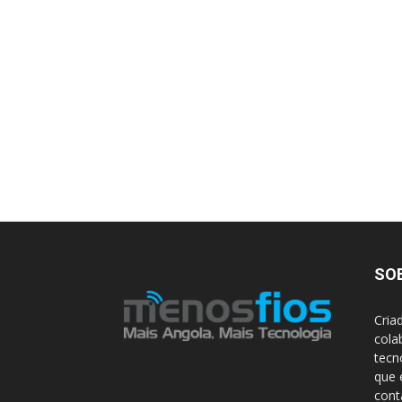
SO
Cria
cola
tecn
que 
con