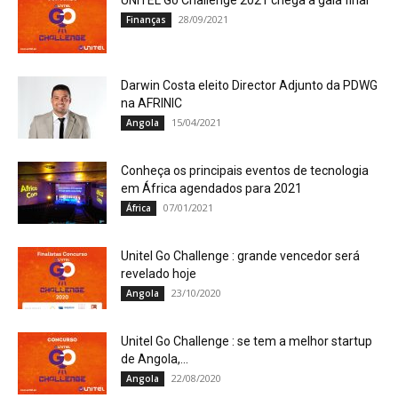
UNITEL Go Challenge 2021 chega a gala final
28/09/2021
Finanças
Darwin Costa eleito Director Adjunto da PDWG
na AFRINIC
15/04/2021
Angola
Conheça os principais eventos de tecnologia
em África agendados para 2021
07/01/2021
África
Unitel Go Challenge : grande vencedor será
revelado hoje
23/10/2020
Angola
Unitel Go Challenge : se tem a melhor startup
de Angola,...
22/08/2020
Angola