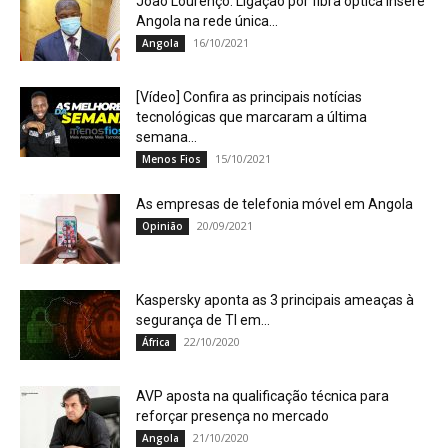
João Lourenço: Ligação por fibra óptica insere
Angola na rede única...
16/10/2021
Angola
[Vídeo] Confira as principais notícias
tecnológicas que marcaram a última
semana...
15/10/2021
Menos Fios
As empresas de telefonia móvel em Angola
20/09/2021
Opinião
Kaspersky aponta as 3 principais ameaças à
segurança de TI em...
22/10/2020
África
AVP aposta na qualificação técnica para
reforçar presença no mercado
21/10/2020
Angola