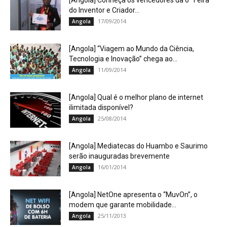
[Angola] Conheça os vencedores da 6ª Feira
do Inventor e Criador...
17/09/2014
Angola
[Angola] “Viagem ao Mundo da Ciência,
Tecnologia e Inovação” chega ao...
11/09/2014
Angola
[Angola] Qual é o melhor plano de internet
ilimitada disponível?
25/08/2014
Angola
[Angola] Mediatecas do Huambo e Saurimo
serão inauguradas brevemente
16/01/2014
Angola
[Angola] NetOne apresenta o “MuvOn”, o
modem que garante mobilidade…
25/11/2013
Angola