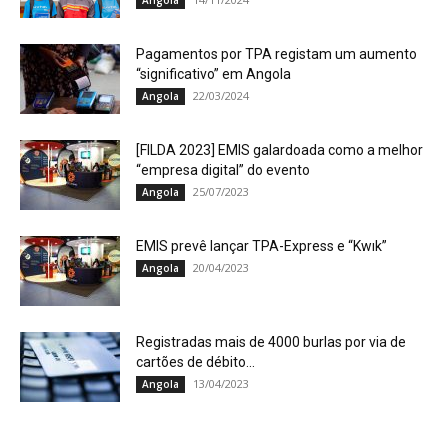
Angola
Pagamentos por TPA registam um aumento
“significativo” em Angola
22/03/2024
Angola
[FILDA 2023] EMIS galardoada como a melhor
“empresa digital” do evento
25/07/2023
Angola
EMIS prevê lançar TPA-Express e “Kwık”
20/04/2023
Angola
Registradas mais de 4000 burlas por via de
cartões de débito...
13/04/2023
Angola