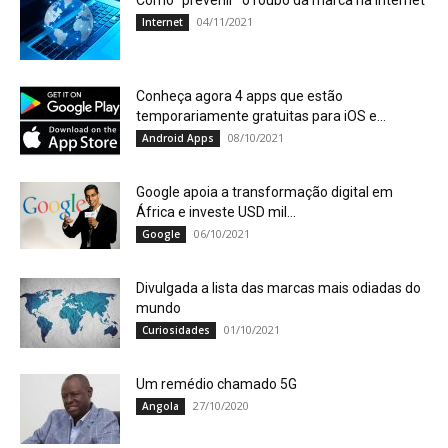
Como “prevenir” o roubo da marca na Internet
04/11/2021
Internet
Conheça agora 4 apps que estão
temporariamente gratuitas para iOS e...
08/10/2021
Android Apps
Google apoia a transformação digital em
África e investe USD mil...
06/10/2021
Google
Divulgada a lista das marcas mais odiadas do
mundo
01/10/2021
Curiosidades
Um remédio chamado 5G
27/10/2020
Angola