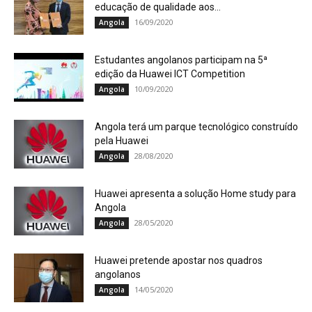
educação de qualidade aos...
16/09/2020
Angola
Estudantes angolanos participam na 5ª
edição da Huawei ICT Competition
10/09/2020
Angola
Angola terá um parque tecnológico construído
pela Huawei
28/08/2020
Angola
Huawei apresenta a solução Home study para
Angola
28/05/2020
Angola
Huawei pretende apostar nos quadros
angolanos
14/05/2020
Angola