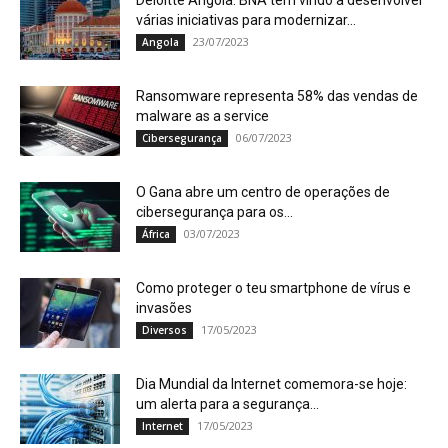
Deloitte Angola: BNA tem vindo a desenvolver
várias iniciativas para modernizar...
23/07/2023
Angola
Ransomware representa 58% das vendas de
malware as a service
06/07/2023
Cibersegurança
O Gana abre um centro de operações de
cibersegurança para os...
03/07/2023
África
Como proteger o teu smartphone de vírus e
invasões
17/05/2023
Diversos
Dia Mundial da Internet comemora-se hoje:
um alerta para a segurança...
17/05/2023
Internet