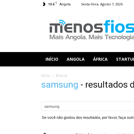
C
10.6
Sexta-feira, Agosto 7, 2026
Angola
Menos
Fios
INÍCIO
ANGOLA
ÁFRICA
STARTU
Início
Buscar
samsung
-
resultados 
Se você não gostou dos resultados, por favor, faça out