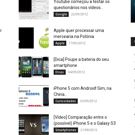
Youtube começou a testar os
questionários nos vídeos…
22/09/2012
Google
r
Apple quer processar uma
mercearia na Polônia.
17/09/2012
Apple
[Dica] Poupe a bateria do seu
smartphone
04/09/2012
Dicas
iPhone 5 com Android! Sim, na
China…
03/09/2012
Curiosidades
[Vídeo] Comparação entre o
(possível) iPhone 5 e o Galaxy S3
21/08/2012
Smartphones