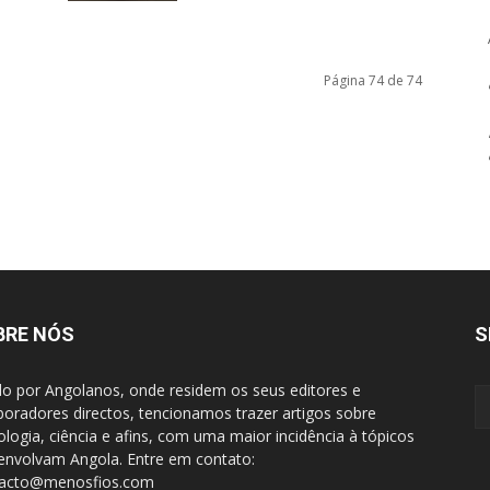
Página 74 de 74
BRE NÓS
S
do por Angolanos, onde residem os seus editores e
boradores directos, tencionamos trazer artigos sobre
ologia, ciência e afins, com uma maior incidência à tópicos
envolvam Angola. Entre em contato:
tacto@menosfios.com