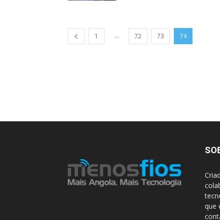
...
1
72
73
74
SO
Cria
cola
tecn
que 
con