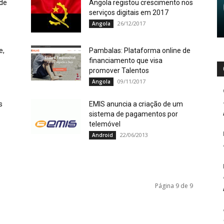
de
Angola registou crescimento nos
serviços digitais em 2017
26/12/2017
Angola
e,
Pambalas: Plataforma online de
financiamento que visa
promover Talentos
09/11/2017
Angola
s
EMIS anuncia a criação de um
sistema de pagamentos por
telemóvel
22/06/2013
Android
Página 9 de 9