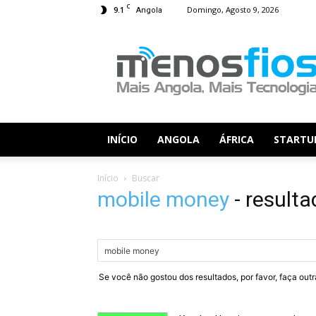
C
9.1
Domingo, Agosto 9, 2026
Angola
Menos
Fios
INÍCIO
ANGOLA
ÁFRICA
STARTU
Início
Buscar
mobile money
-
result
Se você não gostou dos resultados, por favor, faça out