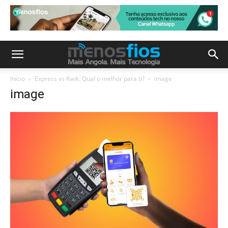
Início
Express vs Kwik: Qual o melhor para ti?
image
image