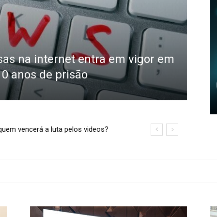
sas na internet entra em vigor em
10 anos de prisão
im do MP3?