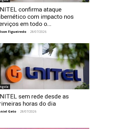
NITEL confirma ataque
ibernético com impacto nos
erviços em todo o...
lson Figueiredo
-
28/07/2026
ngola
NITEL sem rede desde as
rimeiras horas do dia
niel Geto
-
28/07/2026