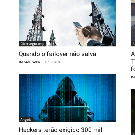
Cibersegurança
A
Quando o failover não salva
A
T
Daniel Geto
-
30/07/2026
f
Da
Angola
Hackers terão exigido 300 mil
A