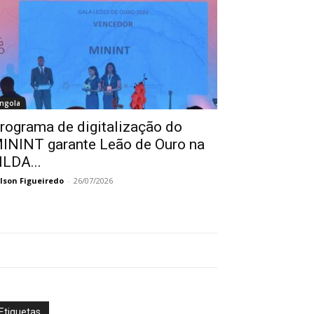
ngola
rograma de digitalização do
ININT garante Leão de Ouro na
ILDA...
lson Figueiredo
-
26/07/2026
Etiquetas