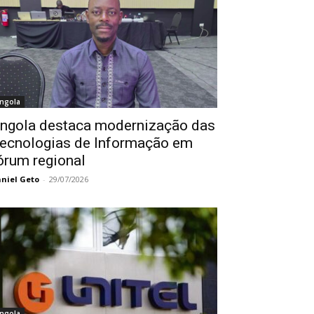
ngola
ngola destaca modernização das
ecnologias de Informação em
órum regional
niel Geto
-
29/07/2026
ngola