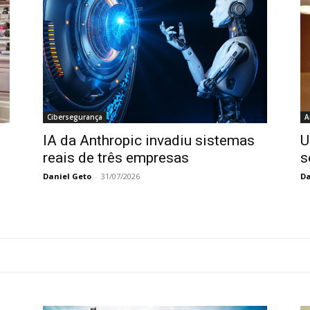
Cibersegurança
A
IA da Anthropic invadiu sistemas
U
reais de três empresas
s
Daniel Geto
-
31/07/2026
Da