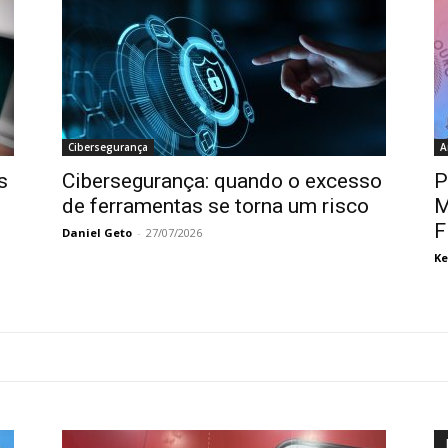
Cibersegurança
A
s
Cibersegurança: quando o excesso
P
de ferramentas se torna um risco
M
F
Daniel Geto
-
27/07/2026
Ke