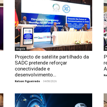
Angola
A
Projecto de satélite partilhado da
P
SADC pretende reforçar
r
conectividade e
A
desenvolvimento...
Ke
Kelson Figueiredo
-
04/08/2026