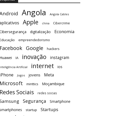
Angola
Android
Angola Cables
Apple
aplicativos
Cibercrime
china
Economia
Cibersegurança
digitalização
Educação
empreendedorismo
Facebook
Google
hackers
inovação
instagram
Huawei
IA
internet
ios
Inteligência Artificial
iPhone
Meta
jovens
Jogos
Microsoft
Moçambique
minttics
Redes Sociais
redes socias
Segurança
Samsung
Smartphone
Startups
smartphones
startup