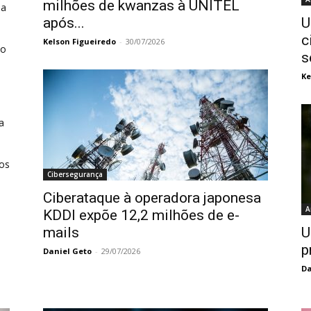
milhões de kwanzas à UNITEL
da
após...
U
c
Kelson Figueiredo
-
30/07/2026
to
s
Ke
a
nos
Cibersegurança
Ciberataque à operadora japonesa
A
KDDI expõe 12,2 milhões de e-
mails
U
p
Daniel Geto
-
29/07/2026
Da