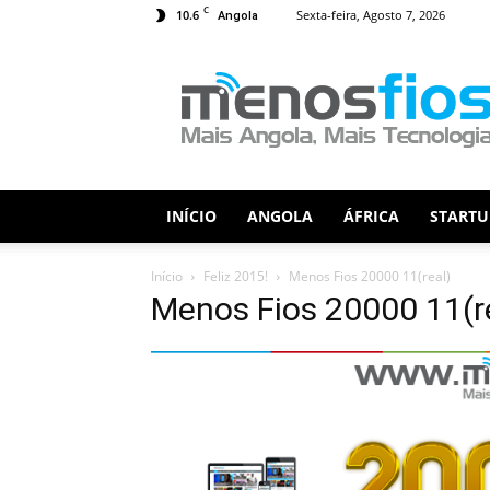
C
10.6
Sexta-feira, Agosto 7, 2026
Angola
Menos
Fios
INÍCIO
ANGOLA
ÁFRICA
STARTU
Início
Feliz 2015!
Menos Fios 20000 11(real)
Menos Fios 20000 11(r