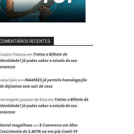
COMENTÁRIOS RECENTES
Tratou o Bilhete de
Cesário Palassa
em
Identidade? Já podes saber o estado do seu
processo
INAAREES já permite homologação
Isabel João
em
de diplomas sem sair de casa
Tratou o Bilhete de
Hermegildo Joaquim da Silva
em
Identidade? Já podes saber o estado do seu
processo
daniel magalhaes
E-Commerce em Alta:
em
Crescimento de 5.807% na era pós-Covid-19