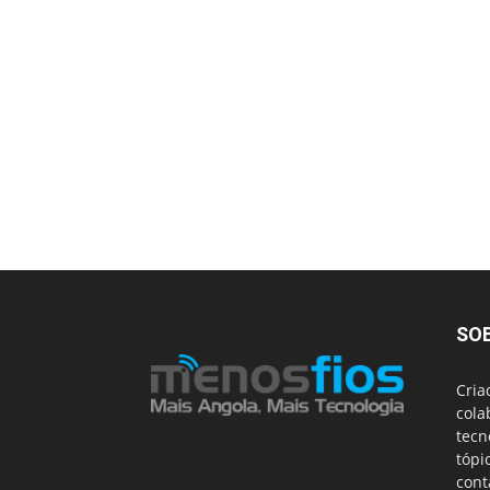
SO
Cria
cola
tecn
tópi
cont