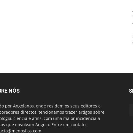
BRE NÓS
S
do por Angolanos, onde residem os seus editores e
boradores directos, tencionamos trazer artigos sobre
ologia, ciência e afins, com uma maior incidência à
cos que envolvam Angola. Entre em contato:
acto@menosfios.com