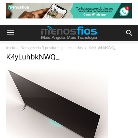
Início
Sony revela 5 produtos galardoados
K4yLuhbkNWQ_
K4yLuhbkNWQ_