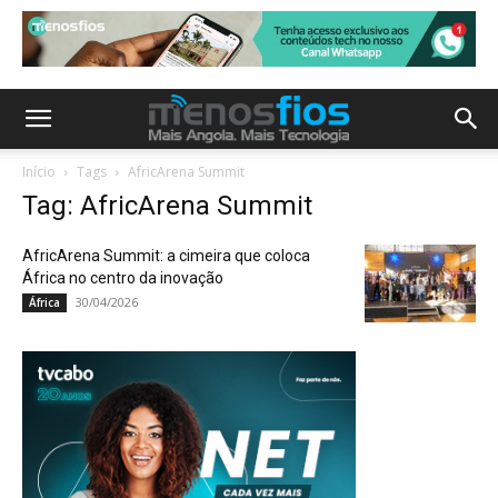
Início
Tags
AfricArena Summit
Tag: AfricArena Summit
AfricArena Summit: a cimeira que coloca
África no centro da inovação
30/04/2026
África