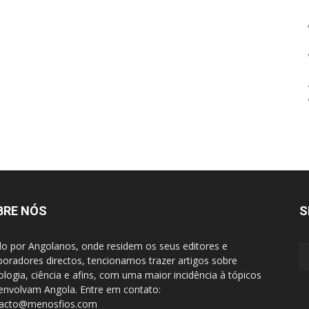
BRE NÓS
S
do por Angolanos, onde residem os seus editores e
boradores directos, tencionamos trazer artigos sobre
ologia, ciência e afins, com uma maior incidência à tópicos
envolvam Angola. Entre em contato:
tacto@menosfios.com