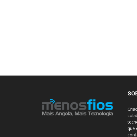
SO
Cria
cola
tecn
que 
con