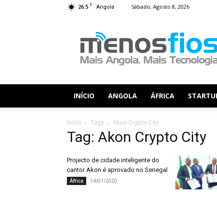
C
26.5
Sábado, Agosto 8, 2026
Angola
Menos
Fios
INÍCIO
ANGOLA
ÁFRICA
STARTU
Início
Tags
Akon Crypto City
Tag: Akon Crypto City
Projecto de cidade inteligente do
cantor Akon é aprovado no Senegal
14/01/2020
África