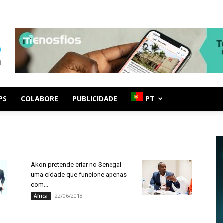
PS
COLABORE
PUBLICIDADE
PT
Akon pretende criar no Senegal
uma cidade que funcione apenas
com...
22/06/2018
África