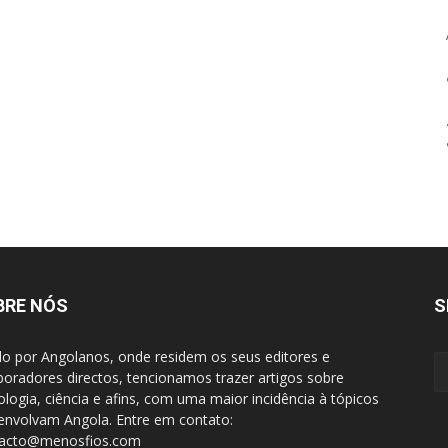
BRE NÓS
S
do por Angolanos, onde residem os seus editores e
boradores directos, tencionamos trazer artigos sobre
ologia, ciência e afins, com uma maior incidência à tópicos
envolvam Angola. Entre em contato:
tacto@menosfios.com