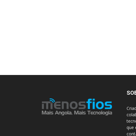
SO
Cria
cola
tecn
que 
con