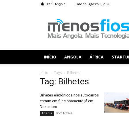
C
12
Sábado, Agosto 8, 2026
Angola
Menos
Fios
INÍCIO
ANGOLA
ÁFRICA
STARTU
Início
Tags
Bilhetes
Tag: Bilhetes
Bilhetes eletrónicos nos autocarros
entram em funcionamento já em
Dezembro
05/11/2024
Angola