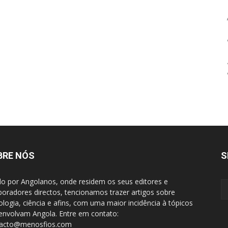
BRE NÓS
S
do por Angolanos, onde residem os seus editores e
boradores directos, tencionamos trazer artigos sobre
ologia, ciência e afins, com uma maior incidência à tópicos
envolvam Angola. Entre em contato:
tacto@menosfios.com