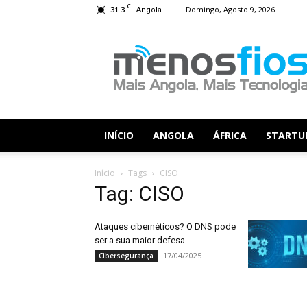
C
31.3
Domingo, Agosto 9, 2026
Angola
Menos
Fios
INÍCIO
ANGOLA
ÁFRICA
STARTU
Início
Tags
CISO
Tag: CISO
Ataques cibernéticos? O DNS pode
ser a sua maior defesa
17/04/2025
Cibersegurança