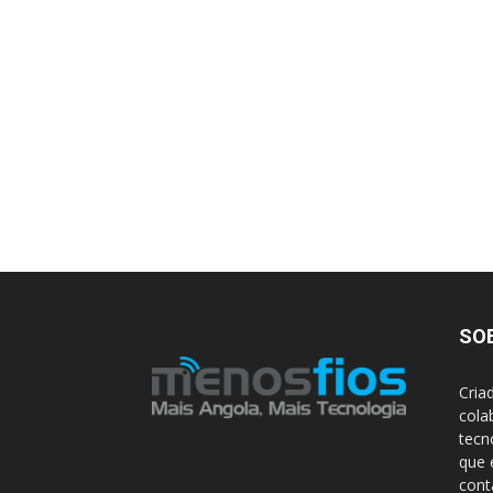
SO
Cria
cola
tecn
que 
con