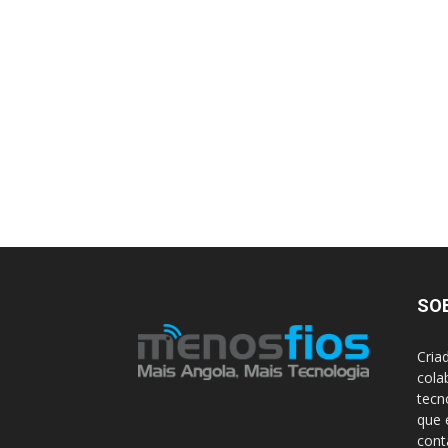
SO
Cria
cola
tecn
que 
con