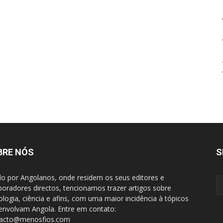
BRE NÓS
S
do por Angolanos, onde residem os seus editores e
boradores directos, tencionamos trazer artigos sobre
ologia, ciência e afins, com uma maior incidência à tópicos
envolvam Angola. Entre em contato:
tacto@menosfios.com