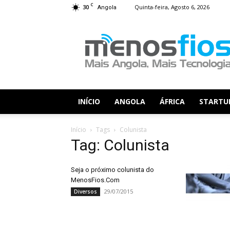
C
30
Quinta-feira, Agosto 6, 2026
Angola
Menos
Fios
INÍCIO
ANGOLA
ÁFRICA
STARTU
Início
Tags
Colunista
Tag: Colunista
Seja o próximo colunista do
MenosFios.Com
29/07/2015
Diversos