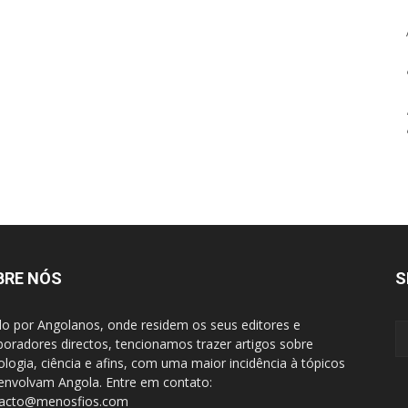
BRE NÓS
S
do por Angolanos, onde residem os seus editores e
boradores directos, tencionamos trazer artigos sobre
ologia, ciência e afins, com uma maior incidência à tópicos
envolvam Angola. Entre em contato:
tacto@menosfios.com