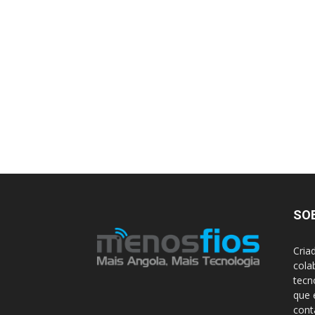
SO
Cria
cola
tecn
que 
con