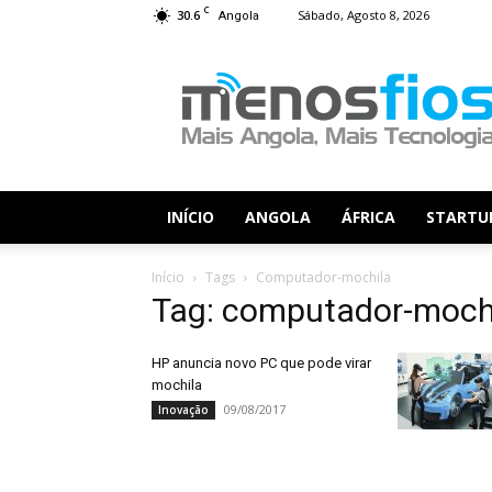
C
30.6
Sábado, Agosto 8, 2026
Angola
Menos
Fios
INÍCIO
ANGOLA
ÁFRICA
STARTU
Início
Tags
Computador-mochila
Tag: computador-moch
HP anuncia novo PC que pode virar
mochila
09/08/2017
Inovação