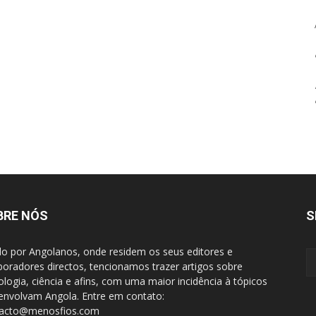
BRE NÓS
S
do por Angolanos, onde residem os seus editores e
boradores directos, tencionamos trazer artigos sobre
ologia, ciência e afins, com uma maior incidência à tópicos
envolvam Angola. Entre em contato:
tacto@menosfios.com