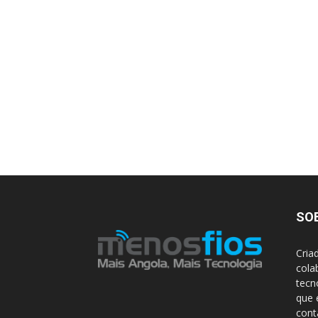
SO
Cria
cola
tecn
que 
con