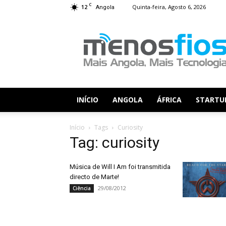
C
12
Quinta-feira, Agosto 6, 2026
Angola
Menos
Fios
INÍCIO
ANGOLA
ÁFRICA
STARTU
Início
Tags
Curiosity
Tag: curiosity
Música de Will I Am foi transmitida
directo de Marte!
29/08/2012
Ciência