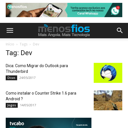
Início
Tags
Dev
Tag: Dev
Dica: Como Migrar do Outlook para
Thunderbird
24/05/2017
Dicas
Como instalar o Counter Strike 1.6 para
Android ?
14/05/2017
Jogos