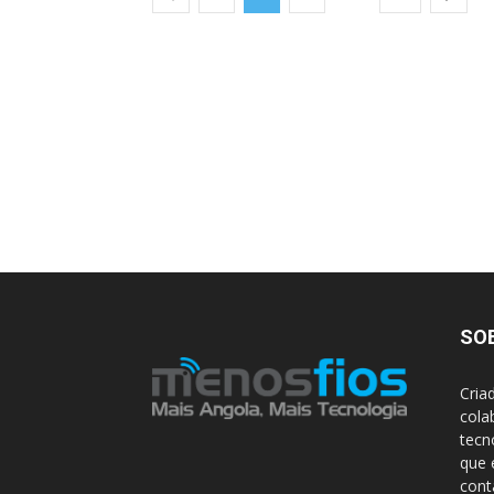
SO
Cria
cola
tecn
que 
con