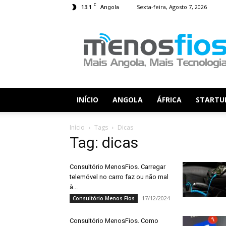
C
13.1
Sexta-feira, Agosto 7, 2026
Angola
Menos
Fios
INÍCIO
ANGOLA
ÁFRICA
STARTU
Início
Tags
Dicas
Tag: dicas
Consultório MenosFios. Carregar
telemóvel no carro faz ou não mal
à...
17/12/2024
Consultório Menos Fios
Consultório MenosFios. Como