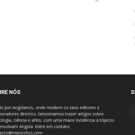
BRE NÓS
S
do por Angolanos, onde residem os seus editores e
boradores directos, tencionamos trazer artigos sobre
ologia, ciência e afins, com uma maior incidência à tópicos
envolvam Angola. Entre em contato:
tacto@menosfios.com