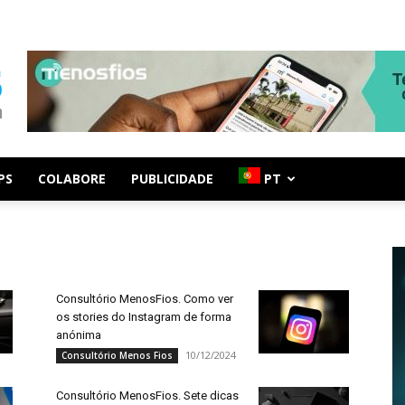
PS
COLABORE
PUBLICIDADE
PT
Consultório MenosFios. Como ver
os stories do Instagram de forma
anónima
10/12/2024
Consultório Menos Fios
Consultório MenosFios. Sete dicas