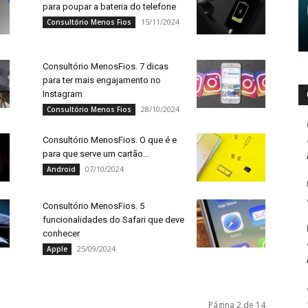
para poupar a bateria do telefone
15/11/2024
Consultório Menos Fios
Consultório MenosFios. 7 dicas
para ter mais engajamento no
Instagram
28/10/2024
Consultório Menos Fios
Consultório MenosFios. O que é e
para que serve um cartão...
07/10/2024
Android
Consultório MenosFios. 5
funcionalidades do Safari que deve
conhecer
25/09/2024
Apple
Página 2 de 14