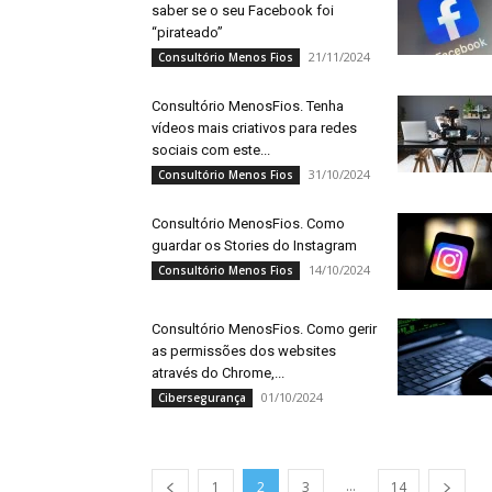
saber se o seu Facebook foi
“pirateado”
21/11/2024
Consultório Menos Fios
Consultório MenosFios. Tenha
vídeos mais criativos para redes
sociais com este...
31/10/2024
Consultório Menos Fios
Consultório MenosFios. Como
guardar os Stories do Instagram
14/10/2024
Consultório Menos Fios
Consultório MenosFios. Como gerir
as permissões dos websites
através do Chrome,...
01/10/2024
Cibersegurança
...
1
2
3
14