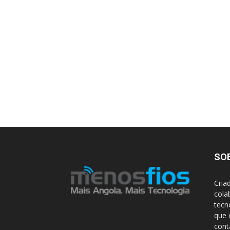
SO
Cria
cola
tecn
que 
con