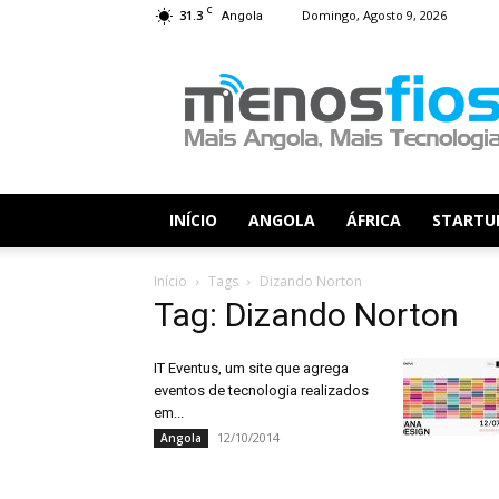
C
31.3
Domingo, Agosto 9, 2026
Angola
Menos
Fios
INÍCIO
ANGOLA
ÁFRICA
STARTU
Início
Tags
Dizando Norton
Tag: Dizando Norton
IT Eventus, um site que agrega
eventos de tecnologia realizados
em...
12/10/2014
Angola