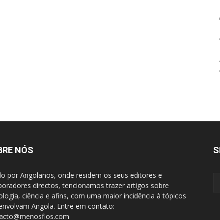
BRE NÓS
S
do por Angolanos, onde residem os seus editores e
boradores directos, tencionamos trazer artigos sobre
ologia, ciência e afins, com uma maior incidência à tópicos
envolvam Angola. Entre em contato:
tacto@menosfios.com