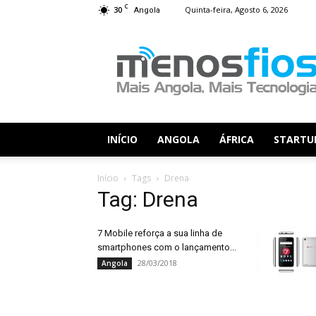
C
30
Quinta-feira, Agosto 6, 2026
Angola
Menos
Fios
INÍCIO
ANGOLA
ÁFRICA
STARTU
Início
Tags
Drena
Tag: Drena
7 Mobile reforça a sua linha de
smartphones com o lançamento...
28/03/2018
Angola