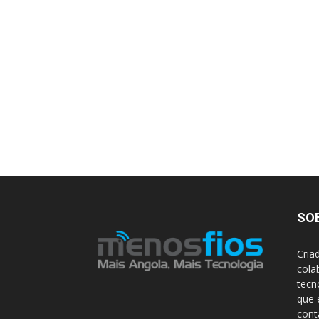
SO
Cria
cola
tecn
que 
con