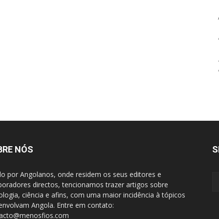
BRE NÓS
S
do por Angolanos, onde residem os seus editores e
boradores directos, tencionamos trazer artigos sobre
ologia, ciência e afins, com uma maior incidência à tópicos
envolvam Angola. Entre em contato:
tacto@menosfios.com