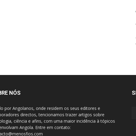
BRE NÓS
S
do por Angolanos, onde residem os seus editores e
boradores directos, tencionamos trazer artigos sobre
ologia, ciência e afins, com uma maior incidência à tópicos
envolvam Angola. Entre em contato:
tacto@menosfios.com