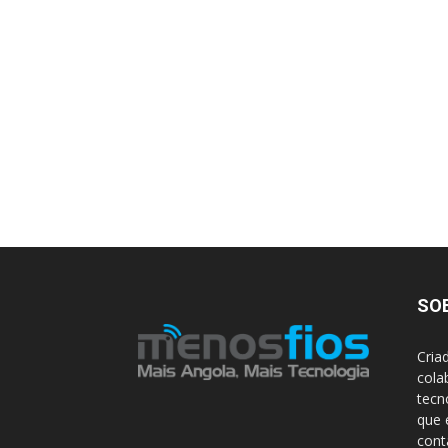
SO
Cria
cola
tecn
que 
con