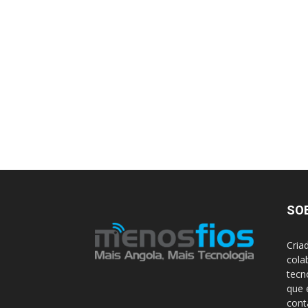
SO
Cria
cola
tecn
que 
con