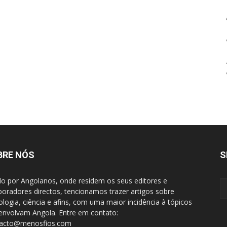
BRE NÓS
S
do por Angolanos, onde residem os seus editores e
boradores directos, tencionamos trazer artigos sobre
ologia, ciência e afins, com uma maior incidência à tópicos
envolvam Angola. Entre em contato:
tacto@menosfios.com