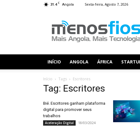
C
31.4
Sexta-feira, Agosto 7, 2026
Angola
Menos
Fios
INÍCIO
ANGOLA
ÁFRICA
STARTU
Início
Tags
Escritores
Tag: Escritores
Bié. Escritores ganham plataforma
digital para promover seus
trabalhos
18/03/2024
Aceleração Digital