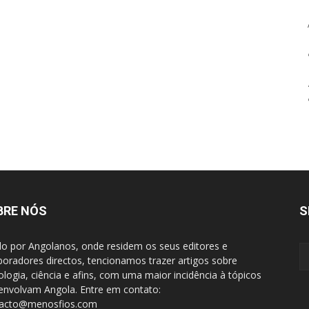
BRE NÓS
S
do por Angolanos, onde residem os seus editores e
boradores directos, tencionamos trazer artigos sobre
ologia, ciência e afins, com uma maior incidência à tópicos
envolvam Angola. Entre em contato:
tacto@menosfios.com