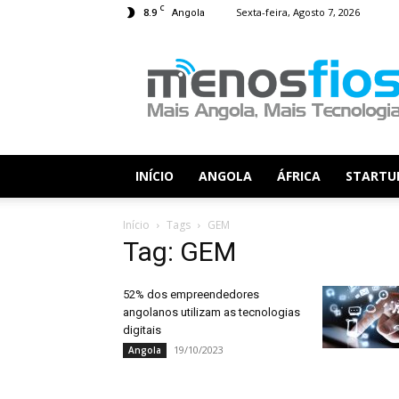
C
8.9
Sexta-feira, Agosto 7, 2026
Angola
Menos
Fios
INÍCIO
ANGOLA
ÁFRICA
STARTU
Início
Tags
GEM
Tag: GEM
52% dos empreendedores
angolanos utilizam as tecnologias
digitais
19/10/2023
Angola