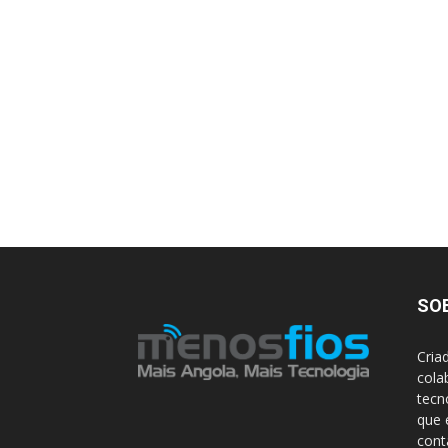
SO
Cria
cola
tecn
que 
con