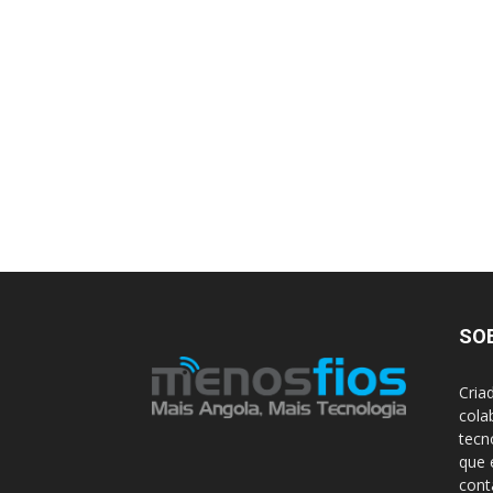
SO
Cria
cola
tecn
que 
con