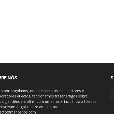
BRE NÓS
S
do por Angolanos, onde residem os seus editores e
boradores directos, tencionamos trazer artigos sobre
ologia, ciência e afins, com uma maior incidência à tópicos
envolvam Angola. Entre em contato:
tacto@menosfios.com