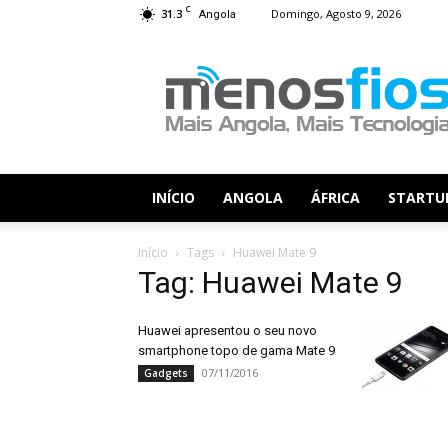
C
31.3
Domingo, Agosto 9, 2026
Angola
Menos
Fios
INÍCIO
ANGOLA
ÁFRICA
STARTU
Início
Tags
Huawei Mate 9
Tag: Huawei Mate 9
Huawei apresentou o seu novo
smartphone topo de gama Mate 9
07/11/2016
Gadgets