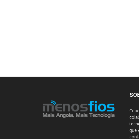
SO
Cria
cola
tecn
que 
con