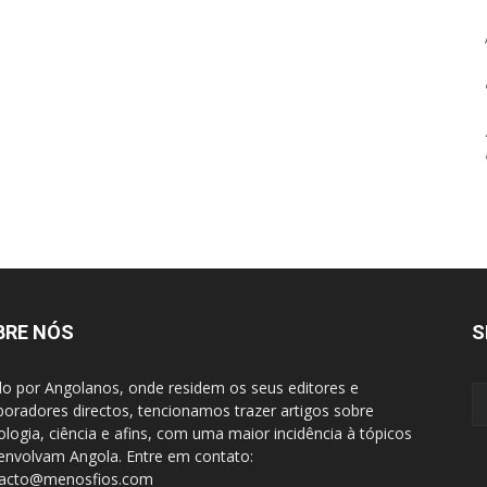
BRE NÓS
S
do por Angolanos, onde residem os seus editores e
boradores directos, tencionamos trazer artigos sobre
ologia, ciência e afins, com uma maior incidência à tópicos
envolvam Angola. Entre em contato:
tacto@menosfios.com