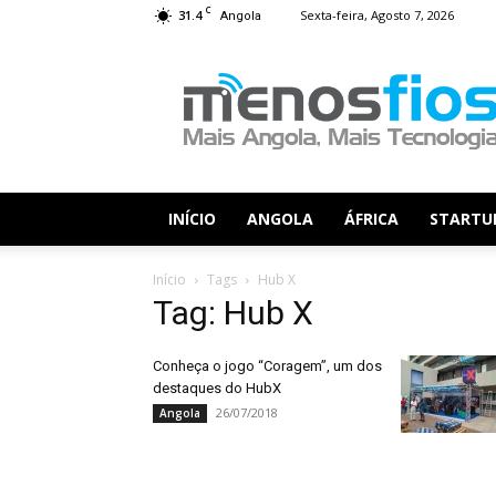
C
31.4
Sexta-feira, Agosto 7, 2026
Angola
Menos
Fios
INÍCIO
ANGOLA
ÁFRICA
STARTU
Início
Tags
Hub X
Tag: Hub X
Conheça o jogo “Coragem”, um dos
destaques do HubX
26/07/2018
Angola