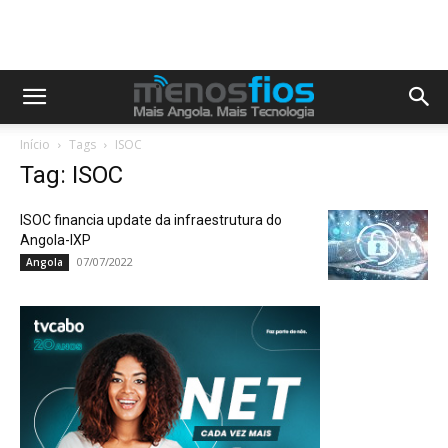
Início
Tags
ISOC
Tag: ISOC
ISOC financia update da infraestrutura do
Angola-IXP
07/07/2022
Angola