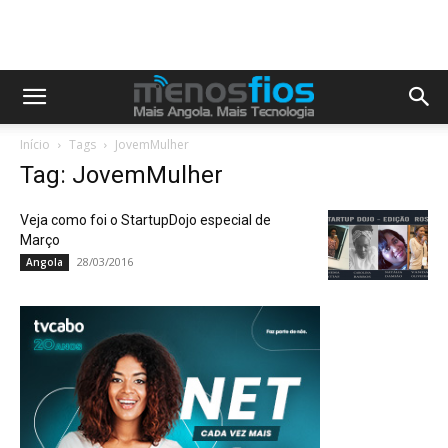
Início
Tags
JovemMulher
Tag: JovemMulher
Veja como foi o StartupDojo especial de
Março
28/03/2016
Angola