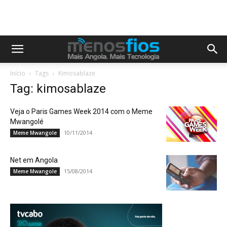
Início
Tags
Kimosablaze
Tag: kimosablaze
Veja o Paris Games Week 2014 com o Meme
Mwangolé
10/11/2014
Meme Mwangole
Net em Angola
15/08/2014
Meme Mwangole