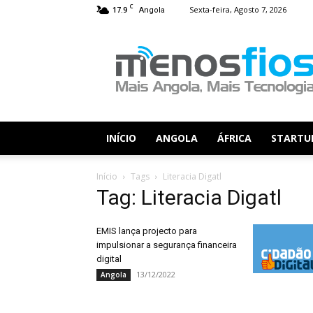
C
17.9
Sexta-feira, Agosto 7, 2026
Angola
Menos
Fios
INÍCIO
ANGOLA
ÁFRICA
STARTU
Início
Tags
Literacia Digatl
Tag: Literacia Digatl
EMIS lança projecto para
impulsionar a segurança financeira
digital
13/12/2022
Angola