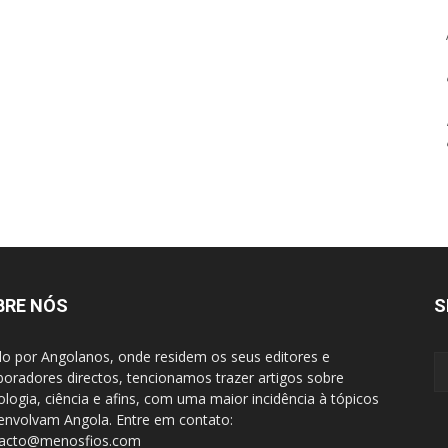
BRE NÓS
S
do por Angolanos, onde residem os seus editores e
boradores directos, tencionamos trazer artigos sobre
ologia, ciência e afins, com uma maior incidência à tópicos
envolvam Angola. Entre em contato:
tacto@menosfios.com