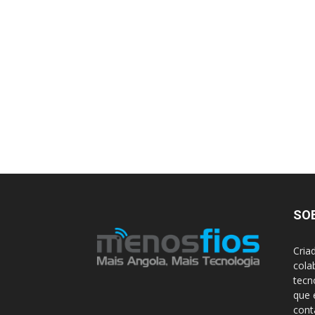
SO
Cria
cola
tecn
que 
con