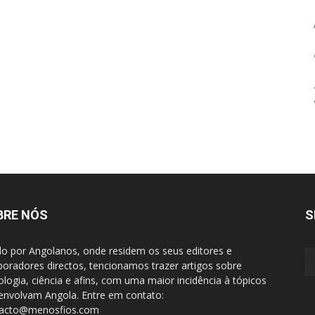
BRE NÓS
S
do por Angolanos, onde residem os seus editores e
boradores directos, tencionamos trazer artigos sobre
ologia, ciência e afins, com uma maior incidência à tópicos
envolvam Angola. Entre em contato:
tacto@menosfios.com