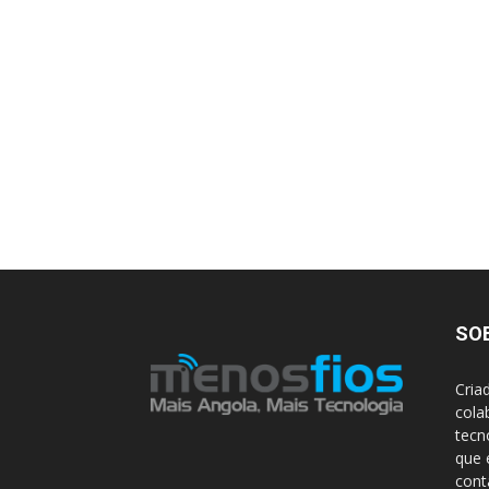
SO
Cria
cola
tecn
que 
con