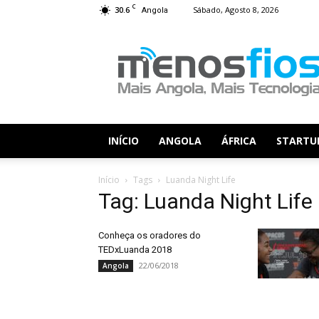
C
30.6
Sábado, Agosto 8, 2026
Angola
Menos
Fios
INÍCIO
ANGOLA
ÁFRICA
STARTU
Início
Tags
Luanda Night Life
Tag: Luanda Night Life
Conheça os oradores do
TEDxLuanda 2018
22/06/2018
Angola