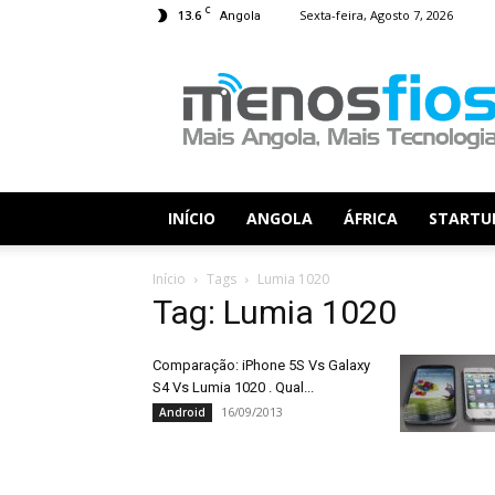
C
13.6
Sexta-feira, Agosto 7, 2026
Angola
Menos
Fios
INÍCIO
ANGOLA
ÁFRICA
STARTU
Início
Tags
Lumia 1020
Tag: Lumia 1020
Comparação: iPhone 5S Vs Galaxy
S4 Vs Lumia 1020 . Qual...
16/09/2013
Android