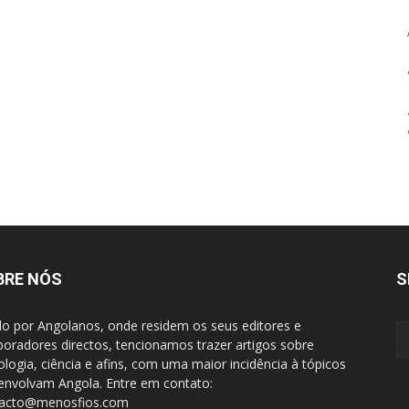
BRE NÓS
S
do por Angolanos, onde residem os seus editores e
boradores directos, tencionamos trazer artigos sobre
ologia, ciência e afins, com uma maior incidência à tópicos
envolvam Angola. Entre em contato:
tacto@menosfios.com