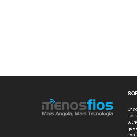
SO
Cria
cola
tecn
que 
con