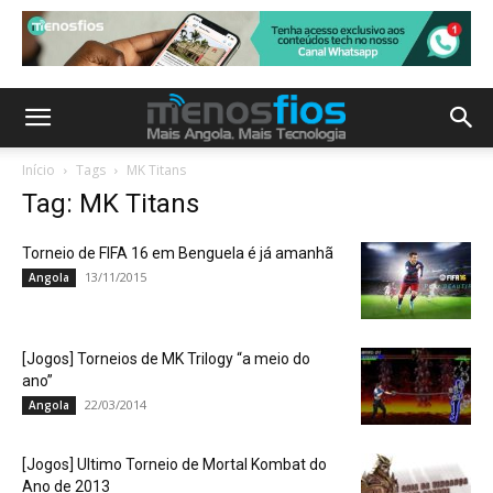
Início
Tags
MK Titans
Tag: MK Titans
Torneio de FIFA 16 em Benguela é já amanhã
13/11/2015
Angola
[Jogos] Torneios de MK Trilogy “a meio do
ano”
22/03/2014
Angola
[Jogos] Ultimo Torneio de Mortal Kombat do
Ano de 2013