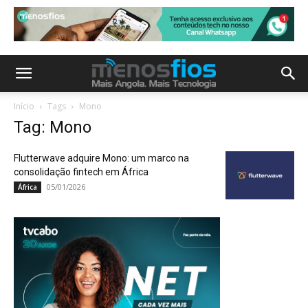
Início
Tags
Mono
Tag: Mono
Flutterwave adquire Mono: um marco na
consolidação fintech em África
05/01/2026
África