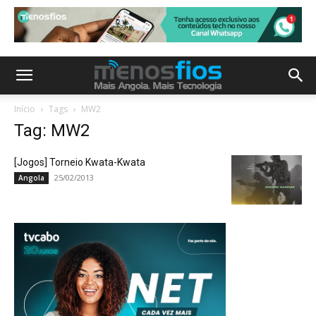
Início
Tags
MW2
Tag: MW2
[Jogos] Torneio Kwata-Kwata
25/02/2013
Angola