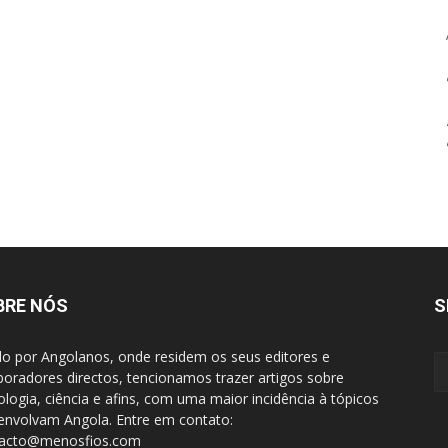
BRE NÓS
S
do por Angolanos, onde residem os seus editores e
boradores directos, tencionamos trazer artigos sobre
ologia, ciência e afins, com uma maior incidência à tópicos
envolvam Angola. Entre em contato:
tacto@menosfios.com