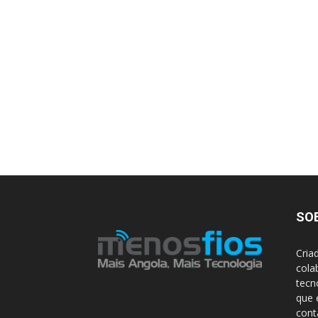
SO
Cria
cola
tecn
que 
con