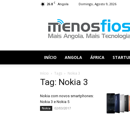
C
26.8
Domingo, Agosto 9, 2026
Angola
Menos
Fios
INÍCIO
ANGOLA
ÁFRICA
STARTU
Início
Tags
Nokia 3
Tag: Nokia 3
Nokia com novos smartphones:
Nokia 3 e Nokia 5
02/03/2017
Nokia