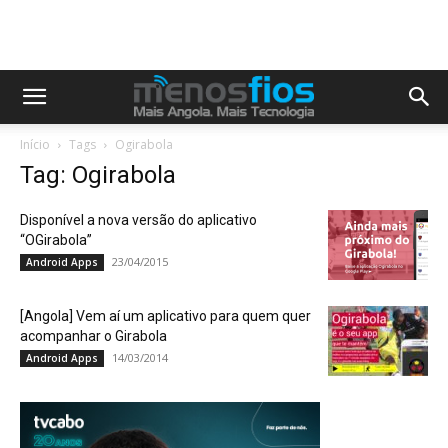
Início
Tags
Ogirabola
Tag: Ogirabola
Disponível a nova versão do aplicativo
“OGirabola”
23/04/2015
Android Apps
[Angola] Vem aí um aplicativo para quem quer
acompanhar o Girabola
14/03/2014
Android Apps