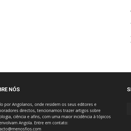
BRE NÓS
S
do por Angolanos, onde residem os seus editores e
boradores directos, tencionamos trazer artigos sobre
ologia, ciência e afins, com uma maior incidência à tópicos
envolvam Angola. Entre em contato:
tacto@menosfios.com