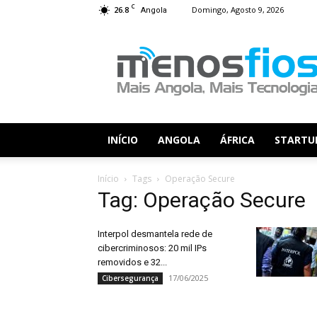
C
26.8
Domingo, Agosto 9, 2026
Angola
Menos
Fios
INÍCIO
ANGOLA
ÁFRICA
STARTU
Início
Tags
Operação Secure
Tag: Operação Secure
Interpol desmantela rede de
cibercriminosos: 20 mil IPs
removidos e 32...
17/06/2025
Cibersegurança