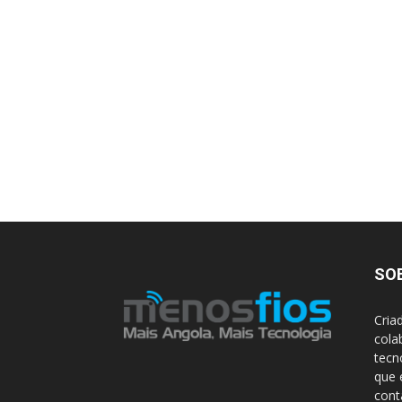
SO
Cria
cola
tecn
que 
con