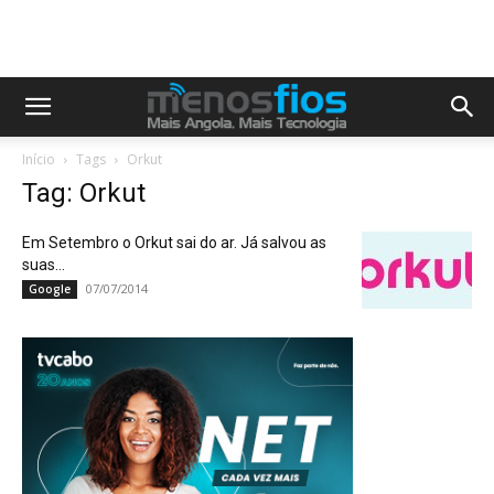
Início
Tags
Orkut
Tag: Orkut
Em Setembro o Orkut sai do ar. Já salvou as
suas...
07/07/2014
Google