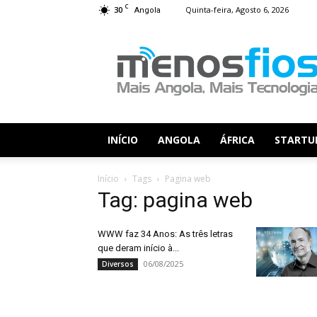
C
30
Quinta-feira, Agosto 6, 2026
Angola
Menos
Fios
INÍCIO
ANGOLA
ÁFRICA
STARTU
Início
Tags
Pagina web
Tag: pagina web
WWW faz 34 Anos: As três letras
que deram início à...
06/08/2025
Diversos