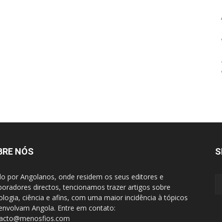
BRE NÓS
S
do por Angolanos, onde residem os seus editores e
boradores directos, tencionamos trazer artigos sobre
ologia, ciência e afins, com uma maior incidência à tópicos
envolvam Angola. Entre em contato:
tacto@menosfios.com