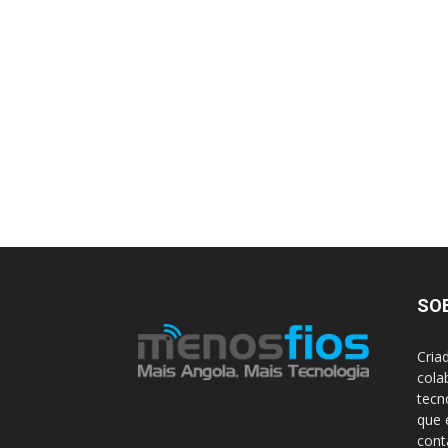
SO
Cria
cola
tecn
que 
con