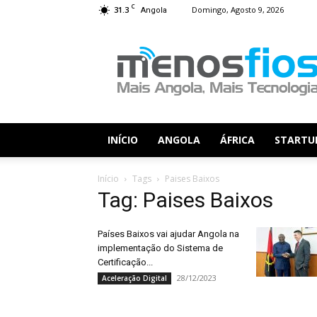
C
31.3
Domingo, Agosto 9, 2026
Angola
Menos
Fios
INÍCIO
ANGOLA
ÁFRICA
STARTU
Início
Tags
Paises Baixos
Tag: Paises Baixos
Países Baixos vai ajudar Angola na
implementação do Sistema de
Certificação...
28/12/2023
Aceleração Digital