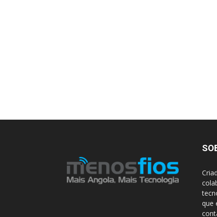
SO
Cria
cola
tecn
que 
con