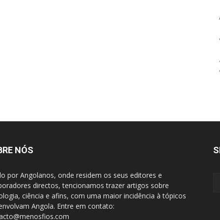
BRE NÓS
S
do por Angolanos, onde residem os seus editores e
boradores directos, tencionamos trazer artigos sobre
ologia, ciência e afins, com uma maior incidência à tópicos
envolvam Angola. Entre em contato:
tacto@menosfios.com